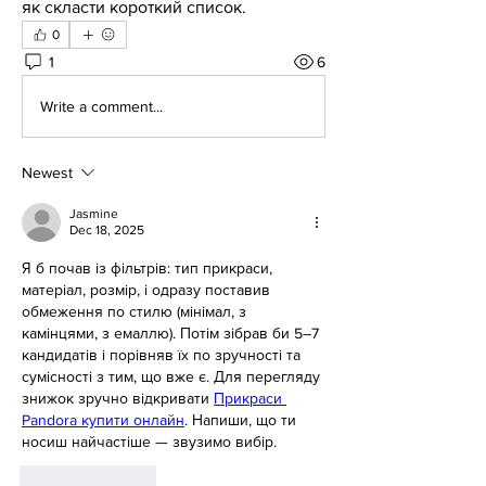
як скласти короткий список.
0
1
6
Write a comment...
Newest
Jasmine
Dec 18, 2025
Я б почав із фільтрів: тип прикраси, 
матеріал, розмір, і одразу поставив 
обмеження по стилю (мінімал, з 
камінцями, з емаллю). Потім зібрав би 5–7 
кандидатів і порівняв їх по зручності та 
сумісності з тим, що вже є. Для перегляду 
знижок зручно відкривати 
Прикраси 
Pandora купити онлайн
. Напиши, що ти 
носиш найчастіше — звузимо вибір.
Like
Reply