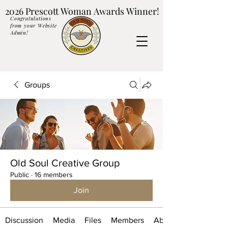
2026 Prescott Woman Awards Winner!
2026 Prescott Woman Awards Winner!
Congratulations
from your Website
Admin!
Groups
Old Soul Creative Group
Public
·
16 members
Join
Discussion
Media
Files
Members
About